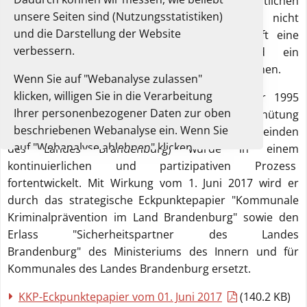
einer gemeinsamen, gesamtgesellschaftlichen
unsere Seiten sind (Nutzungsstatistiken)
Anstrengung staatlicher und nicht
und die Darstellung der Website
staatlicher Akteure sowie der Einwohnerschaft eine
verbessern.
wirkungsvolle Kriminalitätsbekämpfung und ein
positives Sicherheitsgefühl realisiert werden können.
Wenn Sie auf "Webanalyse zulassen"
klicken, willigen Sie in die Verarbeitung
Der sogenannte KKV-Erlass vom 11. Oktober 1995
Ihrer personenbezogener Daten zur oben
(Ausbau der "Kommunalen Kriminalitätsverhütung
beschriebenen Webanalyse ein. Wenn Sie
(KKV)" für die Sicherheit in den Städten und Gemeinden
auf "Webanalyse ablehnen" klicken,
des Landes Brandenburg) wurde in einem
verarbeiten wir diese Daten nicht und Sie
kontinuierlichen und partizipativen Prozess
können die Website trotzdem nutzen.
fortentwickelt. Mit Wirkung vom 1. Juni 2017 wird er
durch das strategische Eckpunktepapier "Kommunale
Sie können Ihre Einwilligung jederzeit in
Kriminalprävention im Land Brandenburg" sowie den
diesem Einwilligungsbanner oder der
Erlass "Sicherheitspartner des Landes
Datenschutzerklärung widerrufen. Dort
Brandenburg" des Ministeriums des Innern und für
finden Sie auch weitere Informationen zur
Kommunales des Landes Brandenburg ersetzt.
Webanalyse.
KKP-Eckpunktepapier vom 01. Juni 2017
(140.2 KB)
Unsere Datenschutzerklärung.