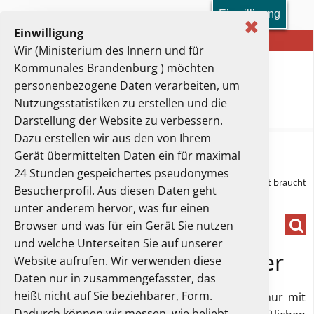
Einwilligung
Toolbar-Menü
✖
Einwilligung
Ministerium des Innern und für Kommunales
Wir (Ministerium des Innern und für
Kommunales Brandenburg ) möchten
personenbezogene Daten verarbeiten, um
Nutzungsstatistiken zu erstellen und die
Darstellung der Website zu verbessern.
Dazu erstellen wir aus den von Ihrem
Hauptmenü
Gerät übermittelten Daten ein für maximal
24 Stunden gespeichertes pseudonymes
Sie sind hier:
Innere Sicherheit
Prävention
Sicherheit braucht
Besucherprofil. Aus diesen Daten geht
Partner/KKP
unter anderem hervor, was für einen
Such
Browser und was für ein Gerät Sie nutzen
und welche Unterseiten Sie auf unserer
Sicherheit braucht Partner
Website aufrufen. Wir verwenden diese
Daten nur in zusammengefasster, das
heißt nicht auf Sie beziehbarer, Form.
„Sicherheit braucht Partner“
bedeutet, dass nur mit
Dadurch können wir messen, wie beliebt