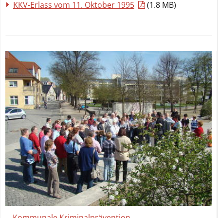
KKV-Erlass vom 11. Oktober 1995
(1.8 MB)
Webanalyse
zulassen
Webanalyse
ablehnen
Kommunale Kriminalprävention